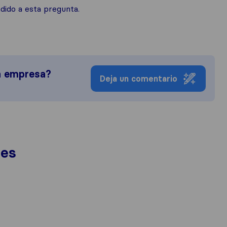
ido a esta pregunta.
a empresa?
Deja un comentario
nes