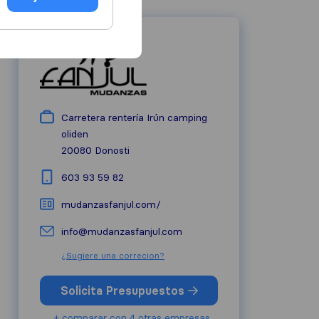
Carretera rentería Irún camping
oliden
20080
Donosti
603 93 59 82
mudanzasfanjul.com/
info@mudanzasfanjul.com
¿Sugiere una correcion?
Solicita Presupuestos
+ comparar con 4 otras empresas