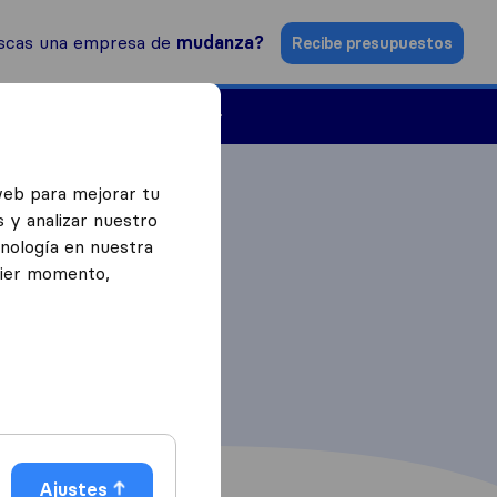
scas una empresa de
mudanza?
Recibe presupuestos
Empresas de mudanzas
web para mejorar tu
 y analizar nuestro
cnología en nuestra
uier momento,
Ajustes