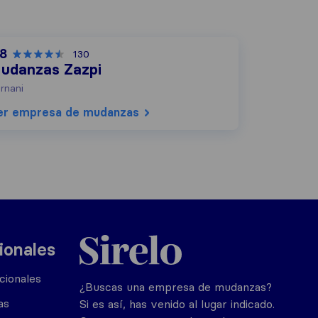
,8
130
udanzas Zazpi
rnani
er empresa de mudanzas
Sirelo.es
ionales
cionales
¿Buscas una empresa de mudanzas?
as
Si es así, has venido al lugar indicado.