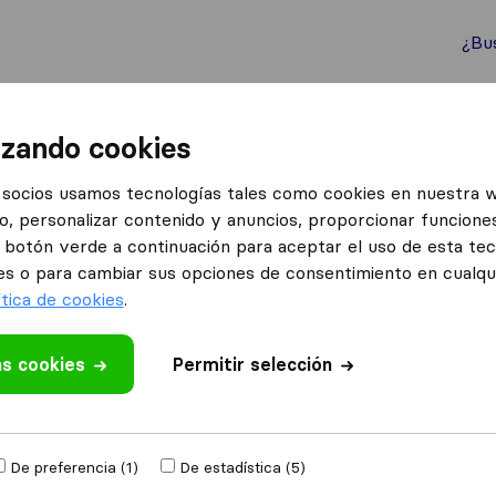
¿Bu
ternacionales
Contenedores marítimos
Servicios
izando cookies
nzas Fanjul
socios usamos tecnologías tales como cookies en nuestra 
o, personalizar contenido y anuncios, proporcionar funciones
el botón verde a continuación para aceptar el uso de esta te
es o para cambiar sus opciones de consentimiento en cualq
ítica de cookies
.
as cookies
 valoración
Permitir selección
 mudanzas
de
De preferencia (1)
De estadística (5)