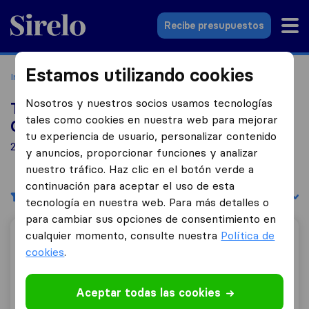
Sirelo.es
Recibe presupuestos
Estamos utilizando cookies
Inicio
Empresas de mudanzas
Cullera
Nosotros y nuestros socios usamos tecnologías
Top 10 empresas de mudanzas en
tales como cookies en nuestra web para mejorar
Cullera
tu experiencia de usuario, personalizar contenido
2 empresas de mudanzas encontradas en Cullera
y anuncios, proporcionar funciones y analizar
nuestro tráfico. Haz clic en el botón verde a
continuación para aceptar el uso de esta
Filtrar
Ordenar por:
tecnología en nuestra web. Para más detalles o
para cambiar sus opciones de consentimiento en
cualquier momento, consulte nuestra
Política de
Esrac Mudanzas
cookies
.
Aceptar todas las cookies
0,0
0