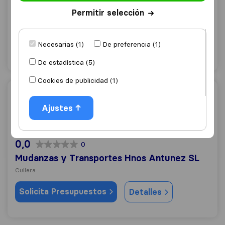
Esrac Mudanzas
Permitir selección
Cullera
Solicita Presupuestos
Necesarias (1)
De preferencia (1)
Detalles
De estadística (5)
Cookies de publicidad (1)
Mudanzas y Transportes Hnos Antunez SL
Ajustes
0,0
0
Mudanzas y Transportes Hnos Antunez SL
Cullera
Solicita Presupuestos
Detalles