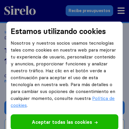
Sirelo.es
Recibe presupuestos
Estamos utilizando cookies
Inicio
Empresas de mudanzas
Coslada
Transportes
Daniel
Nosotros y nuestros socios usamos tecnologías
Transportes Daniel
tales como cookies en nuestra web para mejorar
tu experiencia de usuario, personalizar contenido
10,0
basado en
39
y anuncios, proporcionar funciones y analizar
reseñas de Sirelo y Google
i
nuestro tráfico. Haz clic en el botón verde a
Compara Transportes Daniel con otras
empresas de
continuación para aceptar el uso de esta
mudanzas
de
Coslada
tecnología en nuestra web. Para más detalles o
para cambiar sus opciones de consentimiento en
cualquier momento, consulte nuestra
Política de
cookies
.
Solicita Presupuestos
Aceptar todas las cookies
Escribe una valoración