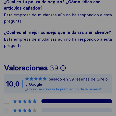
¿Cuál es tu póliza de seguro? ¿Cómo lidias con
artículos dañados?
Esta empresa de mudanzas aún no ha respondido a esta
pregunta.
¿Cuál es el mejor consejo que le darías a un cliente?
Esta empresa de mudanzas aún no ha respondido a esta
pregunta.
Para ofrecerte 
Valoraciones
39
Sirelo no es res
basado en
39
reseñas de Sirelo
Todas las reseña
10,0
y Google
¿Cómo se calcula la puntuación de la reseña?