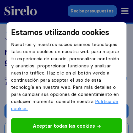
Sirelo.es
Recibe presupuestos
Estamos utilizando cookies
Inicio
Empresas de mudanzas
Cornellà de Llobregat
Mudanzas Yordan
Nosotros y nuestros socios usamos tecnologías
Mudanzas Yordan
tales como cookies en nuestra web para mejorar
tu experiencia de usuario, personalizar contenido
9,4
basado en
3
y anuncios, proporcionar funciones y analizar
reseñas de Sirelo y Google
i
nuestro tráfico. Haz clic en el botón verde a
Compara Mudanzas Yordan con otras
empresas de mudanzas
continuación para aceptar el uso de esta
de
Cornellà de Llobregat
tecnología en nuestra web. Para más detalles o
para cambiar sus opciones de consentimiento en
cualquier momento, consulte nuestra
Política de
cookies
.
Solicita Presupuestos
Aceptar todas las cookies
Escribe una valoración