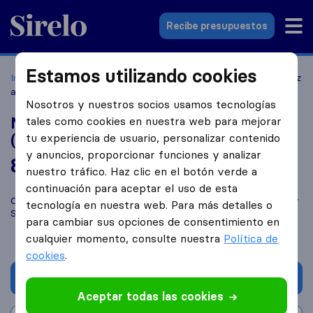
Sirelo.es
Recibe presupuestos
Estamos utilizando cookies
Inicio
Empresas de mudanzas
Córdoba
Moving Sanchez
and Nephews (Mudanzas Sánchez y Sobrinos)
Nosotros y nuestros socios usamos tecnologías
Moving Sanchez and Nephews
tales como cookies en nuestra web para mejorar
(Mudanzas Sánchez y Sobrinos)
tu experiencia de usuario, personalizar contenido
y anuncios, proporcionar funciones y analizar
8,0
basado en
22
nuestro tráfico. Haz clic en el botón verde a
reseñas de Sirelo y Google
i
continuación para aceptar el uso de esta
Compara Moving Sanchez and Nephews (Mudanzas Sánchez y
tecnología en nuestra web. Para más detalles o
Sobrinos) con otras
empresas de mudanzas
de
Córdoba
para cambiar sus opciones de consentimiento en
cualquier momento, consulte nuestra
Política de
cookies
.
Solicita Presupuestos
Aceptar todas las cookies