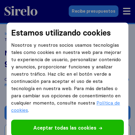
Sirelo.es
Recibe presupuestos
Estamos utilizando cookies
Inicio
Empresas de mudanzas
Constantí
Mudanzas-
Transportes Pérez
Nosotros y nuestros socios usamos tecnologías
Mudanzas-Transportes Pérez
tales como cookies en nuestra web para mejorar
tu experiencia de usuario, personalizar contenido
9,2
basado en
51
y anuncios, proporcionar funciones y analizar
reseñas de Sirelo y Google
i
nuestro tráfico. Haz clic en el botón verde a
Compara Mudanzas-Transportes Pérez con otras
empresas de
continuación para aceptar el uso de esta
mudanzas
de
Constantí
tecnología en nuestra web. Para más detalles o
para cambiar sus opciones de consentimiento en
cualquier momento, consulte nuestra
Política de
cookies
.
Solicita Presupuestos
Aceptar todas las cookies
Escribe una valoración