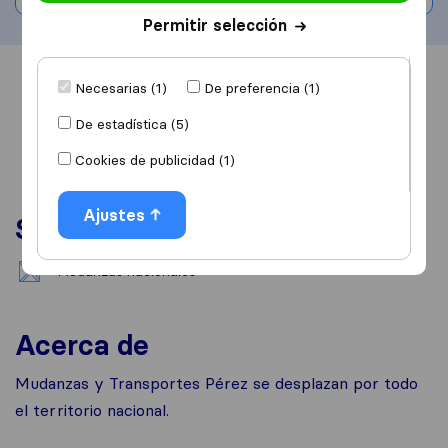
Permitir selección
Información
Valoraciones
Fuentes
Necesarias (1)
De preferencia (1)
De estadística (5)
Cookies de publicidad (1)
Ajustes
Servicios
Mudanzas nacionales
Acerca de
Mudanzas y Transportes Pérez se desplazan por todo
el territorio nacional.