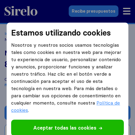
Sirelo.es
Recibe presupuestos
Estamos utilizando cookies
Inicio
Empresas de mudanzas
Castelló de la Plana
Mudanzas Mariocas
Nosotros y nuestros socios usamos tecnologías
Mudanzas Mariocas
tales como cookies en nuestra web para mejorar
tu experiencia de usuario, personalizar contenido
8,8
basado en
72
y anuncios, proporcionar funciones y analizar
reseñas de Sirelo y Google
i
nuestro tráfico. Haz clic en el botón verde a
Compara Mudanzas Mariocas con otras
empresas de
continuación para aceptar el uso de esta
mudanzas
de
Castelló de la Plana
tecnología en nuestra web. Para más detalles o
para cambiar sus opciones de consentimiento en
cualquier momento, consulte nuestra
Política de
cookies
.
Solicita Presupuestos
Aceptar todas las cookies
Escribe una valoración