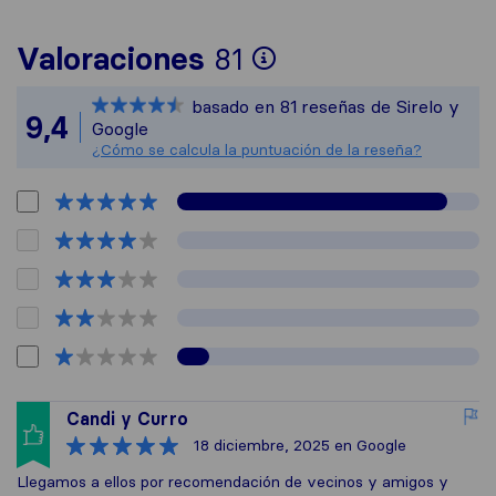
Para ofrecerte u
Valoraciones
81
Sirelo no es res
basado en
81
reseñas de Sirelo y
Todas las reseña
9,4
Google
¿Cómo se calcula la puntuación de la reseña?
Candi y Curro
18 diciembre, 2025
en Google
Llegamos a ellos por recomendación de vecinos y amigos y