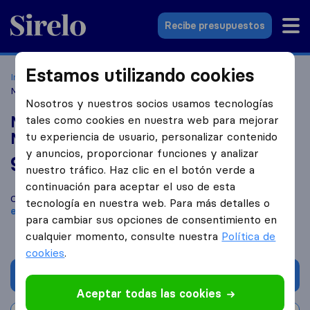
Sirelo.es
Recibe presupuestos
Estamos utilizando cookies
Inicio
Empresas de mudanzas
Cabezo de Torres
Mudanzas y Guardamuebles Guirao, Murcia
Nosotros y nuestros socios usamos tecnologías
Mudanzas y Guardamuebles Guirao,
tales como cookies en nuestra web para mejorar
Murcia
tu experiencia de usuario, personalizar contenido
y anuncios, proporcionar funciones y analizar
9,4
basado en
81
nuestro tráfico. Haz clic en el botón verde a
reseñas de Sirelo y Google
i
continuación para aceptar el uso de esta
Compara Mudanzas y Guardamuebles Guirao, Murcia con otras
tecnología en nuestra web. Para más detalles o
empresas de mudanzas
de
Cabezo de Torres
para cambiar sus opciones de consentimiento en
cualquier momento, consulte nuestra
Política de
cookies
.
Solicita Presupuestos
Aceptar todas las cookies