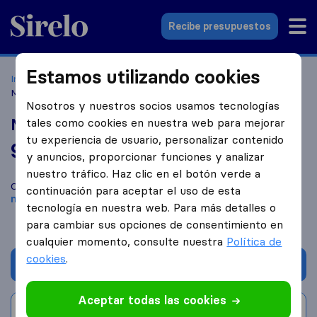
Sirelo.es
Recibe presupuestos
Estamos utilizando cookies
Inicio
Empresas de mudanzas
Burguillos de Toledo
Mudando-T Mudanzas
Nosotros y nuestros socios usamos tecnologías
Mudando-T Mudanzas
tales como cookies en nuestra web para mejorar
tu experiencia de usuario, personalizar contenido
9,4
basado en
123
y anuncios, proporcionar funciones y analizar
reseñas de Sirelo y Google
i
nuestro tráfico. Haz clic en el botón verde a
Compara Mudando-T Mudanzas con otras
empresas de
continuación para aceptar el uso de esta
mudanzas
de
Burguillos de Toledo
tecnología en nuestra web. Para más detalles o
para cambiar sus opciones de consentimiento en
cualquier momento, consulte nuestra
Política de
cookies
.
Solicita Presupuestos
Aceptar todas las cookies
Escribe una valoración