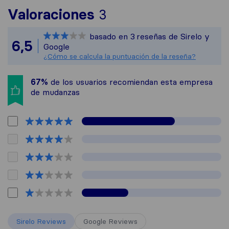
Para ofrecerte una 
Valoraciones
3
Sirelo no es respons
basado en
3
reseñas de Sirelo y
Todas las reseñas re
6,5
Google
¿Cómo se calcula la puntuación de la reseña?
67%
de los usuarios recomiendan esta empresa
de mudanzas
Sirelo Reviews
Google Reviews