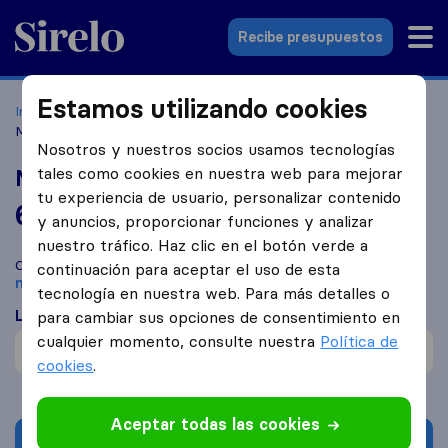
Sirelo.es
Recibe presupuestos
Estamos utilizando cookies
Inicio
Empresas de mudanzas
Bollullos de la Mitación
Mudanzas Aljarafe
Nosotros y nuestros socios usamos tecnologías
tales como cookies en nuestra web para mejorar
Mudanzas Aljarafe
tu experiencia de usuario, personalizar contenido
6,5
basado en
3
y anuncios, proporcionar funciones y analizar
reseñas de Sirelo y Google
i
nuestro tráfico. Haz clic en el botón verde a
Compara Mudanzas Aljarafe con otras
empresas de
continuación para aceptar el uso de esta
mudanzas
de
Bollullos de la Mitación
tecnología en nuestra web. Para más detalles o
Lo que dicen los clientes
para cambiar sus opciones de consentimiento en
cualquier momento, consulte nuestra
Política de
Cuidadosos con mobiliario (1)
cookies
.
Aceptar todas las cookies
Solicita Presupuestos