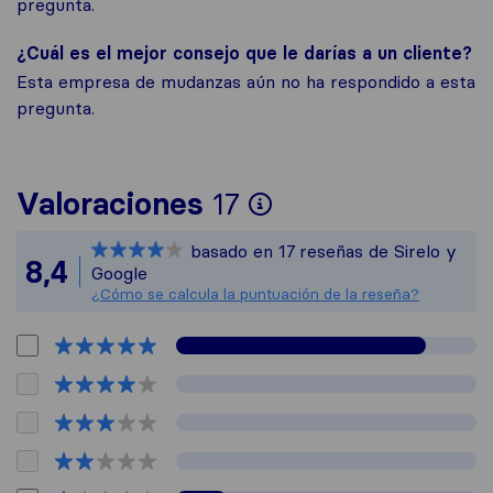
pregunta.
¿Cuál es el mejor consejo que le darías a un cliente?
Esta empresa de mudanzas aún no ha respondido a esta
pregunta.
Para ofrecerte u
Valoraciones
17
Sirelo no es res
basado en
17
reseñas de Sirelo y
Todas las reseña
8,4
Google
¿Cómo se calcula la puntuación de la reseña?