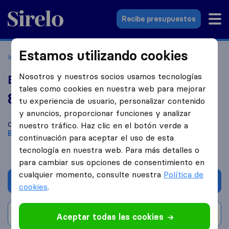
Sirelo.es
Recibe presupuestos
Estamos utilizando cookies
Inicio
Empresas de mudanzas
Bilbao
Bilbocarga
Nosotros y nuestros socios usamos tecnologías
Bilbocarga
tales como cookies en nuestra web para mejorar
8,4
basado en
17
tu experiencia de usuario, personalizar contenido
reseñas de Sirelo y Google
i
y anuncios, proporcionar funciones y analizar
Compara Bilbocarga con otras
empresas de mudanzas
de
nuestro tráfico. Haz clic en el botón verde a
Bilbao
continuación para aceptar el uso de esta
tecnología en nuestra web. Para más detalles o
para cambiar sus opciones de consentimiento en
cualquier momento, consulte nuestra
Política de
Solicita Presupuestos
cookies
.
Escribe una valoración
Aceptar todas las cookies