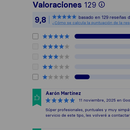
Para of
Valoraciones
129
Sirelo 
basado en
129
reseñas d
9,8
Todas l
¿Cómo se calcula la puntuación de la re
Aarón Martínez
11 noviembre, 2025
en Goo
Súper profesionales, puntuales y muy simpáti
servicio de este tipo, les volveré a contact