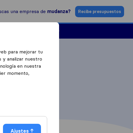
scas una empresa de
mudanza?
Recibe presupuestos
Empresas de mudanzas
web para mejorar tu
 y analizar nuestro
cnología en nuestra
uier momento,
Ajustes