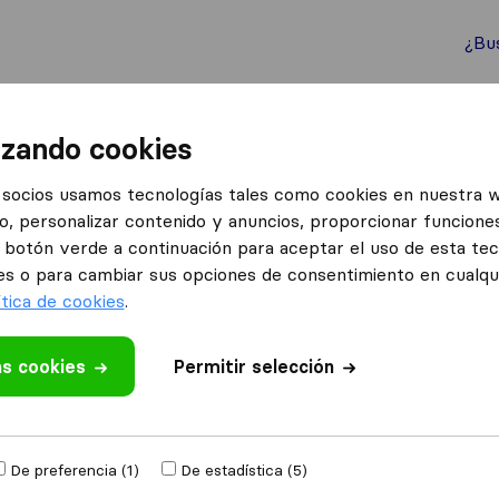
¿Bu
ternacionales
Contenedores marítimos
Servicios
izando cookies
 Mudanzas Barcelona
socios usamos tecnologías tales como cookies en nuestra 
o, personalizar contenido y anuncios, proporcionar funciones
ona
el botón verde a continuación para aceptar el uso de esta te
es o para cambiar sus opciones de consentimiento en cualq
ítica de cookies
.
as cookies
 valoración
Permitir selección
sas de mudanzas
De preferencia (1)
De estadística (5)