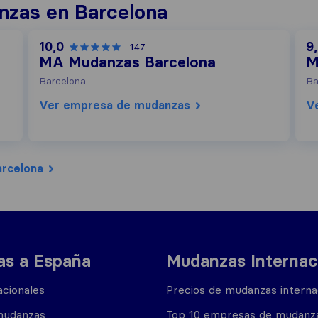
nzas en Barcelona
10,0
9
147
MA Mudanzas Barcelona
M
Barcelona
Ba
Ver empresa de mudanzas
V
arcelona
s a España
Mudanzas Internac
cionales
Precios de mudanzas interna
mudanzas
Top 10 empresas de mudanz