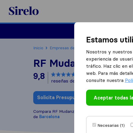
Sirelo.es
Mudanzas
Mudanzas in
Estamos util
Inicio
Empresas de mudanzas
Barcelona
RF
Nosotros y nuestros 
experiencia de usuari
RF Mudanzas Barcel
tráfico. Haz clic en 
web. Para más detall
9,8
basado en
129
consulte nuestra
Pol
reseñas de Sirelo y Google
i
Solicita Presupuestos
Aceptar todas l
Escribe una
Compara RF Mudanzas Barcelona con otras
empre
de
Barcelona
Necesarias (1)