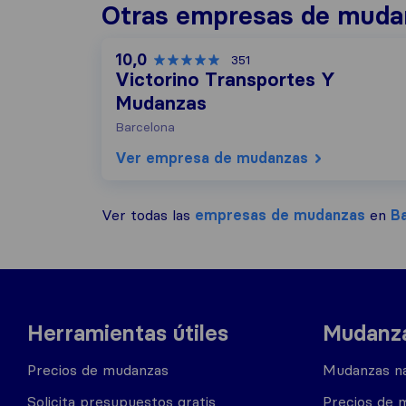
Otras empresas de muda
10,0
351
Victorino Transportes Y
Mudanzas
Barcelona
Ver empresa de mudanzas
Ver todas las
empresas de mudanzas
en
B
Herramientas útiles
Mudanza
Precios de mudanzas
Mudanzas na
Solicita presupuestos gratis
Precios de 