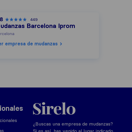
,8
449
udanzas Barcelona Iprom
rcelona
er empresa de mudanzas
Sirelo.es
ionales
cionales
¿Buscas una empresa de mudanzas?
as
Si es así, has venido al lugar indicado.