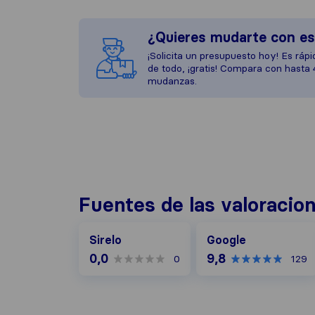
¿Quieres mudarte con e
¡Solicita un presupuesto hoy! Es rápid
de todo, ¡gratis! Compara con hasta
mudanzas.
Fuentes de las valoracio
Google
Sirelo
Google
0,0
9,8
0
129