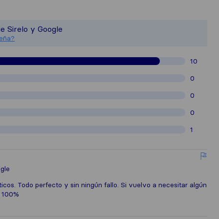
recerte una visión más completa de l
no es responsable de los estándares d
e Sirelo y Google
as reseñas recopiladas en Sirelo está
seña?
10
0
0
0
1
gle
cos. Todo perfecto y sin ningún fallo. Si vuelvo a necesitar algún
ar 100%