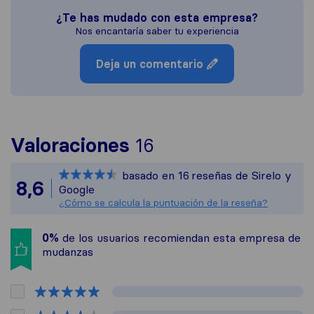
¿Te has mudado con esta empresa?
Nos encantaría saber tu experiencia
Deja un comentario
Para ofrecerte una
Valoraciones
16
Sirelo no es respon
basado en
16
reseñas de Sirelo y
Todas las reseñas r
8,6
Google
¿Cómo se calcula la puntuación de la reseña?
0%
de los usuarios recomiendan esta empresa de
mudanzas