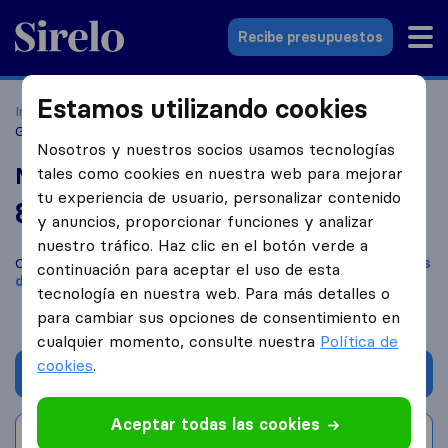
Sirelo.es
Recibe presupuestos
Estamos utilizando cookies
Inicio
Empresas de mudanzas
Barcelona
Mudanzas y
Guardamuebles Rex
Nosotros y nuestros socios usamos tecnologías
Mudanzas y Guardamuebles Rex
tales como cookies en nuestra web para mejorar
tu experiencia de usuario, personalizar contenido
8,6
basado en
16
y anuncios, proporcionar funciones y analizar
reseñas de Sirelo y Google
i
nuestro tráfico. Haz clic en el botón verde a
Compara Mudanzas y Guardamuebles Rex con otras
empresas
continuación para aceptar el uso de esta
de mudanzas
de
Barcelona
tecnología en nuestra web. Para más detalles o
para cambiar sus opciones de consentimiento en
cualquier momento, consulte nuestra
Política de
cookies
.
Solicita Presupuestos
Aceptar todas las cookies
Escribe una valoración