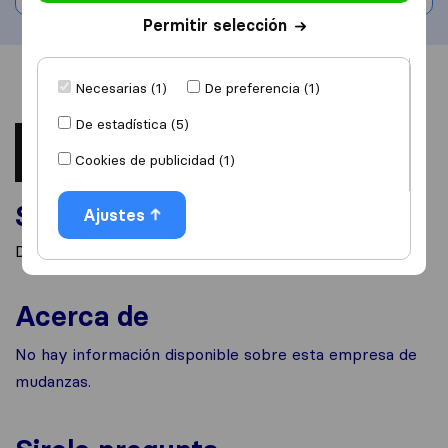
Permitir selección
Información
Valoraciones
Fuentes
Necesarias (1)
De preferencia (1)
De estadística (5)
Cookies de publicidad (1)
Servicios
Ajustes
Desconocido
Acerca de
No hay información disponible sobre esta empresa de
mudanzas.