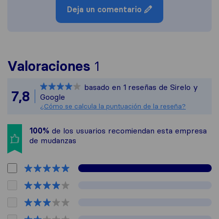
Deja un comentario
Para ofrecerte una v
Valoraciones
1
Sirelo no es respons
basado en
1
reseñas de Sirelo y
Todas las reseñas re
7,8
Google
¿Cómo se calcula la puntuación de la reseña?
100%
de los usuarios recomiendan esta empresa
de mudanzas