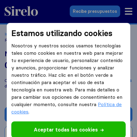
Sirelo.es
Recibe presupuestos
Estamos utilizando cookies
Inicio
Empresas de mudanzas
Barcelona
Mudanzas
Record
Nosotros y nuestros socios usamos tecnologías
Mudanzas Record
tales como cookies en nuestra web para mejorar
tu experiencia de usuario, personalizar contenido
0,0
basado en
0
y anuncios, proporcionar funciones y analizar
reseñas de Sirelo y Google
i
nuestro tráfico. Haz clic en el botón verde a
Compara Mudanzas Record con otras
empresas de mudanzas
continuación para aceptar el uso de esta
de
Barcelona
tecnología en nuestra web. Para más detalles o
para cambiar sus opciones de consentimiento en
cualquier momento, consulte nuestra
Política de
cookies
.
Solicita Presupuestos
Aceptar todas las cookies
Escribe una valoración