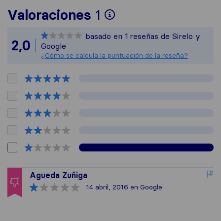
Para ofrecerte un
Valoraciones
1
Sirelo no es respo
basado en
1
reseñas de Sirelo y
Todas las reseñas 
2,0
Google
¿Cómo se calcula la puntuación de la reseña?
Agueda Zuñiga
14 abril, 2016
en Google