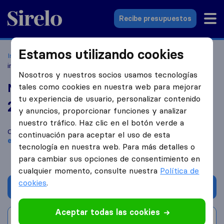
Sirelo.es
Recibe presupuestos
Estamos utilizando cookies
Inicio
Empresas de mudanzas
Almería
Mudanzas
internacionales Europa
Nosotros y nuestros socios usamos tecnologías
Mudanzas internacionales Europa
tales como cookies en nuestra web para mejorar
tu experiencia de usuario, personalizar contenido
2,0
basado en
1
y anuncios, proporcionar funciones y analizar
reseñas de Sirelo y Google
i
nuestro tráfico. Haz clic en el botón verde a
Compara Mudanzas internacionales Europa con otras
continuación para aceptar el uso de esta
empresas de mudanzas
de
Almería
tecnología en nuestra web. Para más detalles o
para cambiar sus opciones de consentimiento en
cualquier momento, consulte nuestra
Política de
cookies
.
Solicita Presupuestos
Aceptar todas las cookies
Escribe una valoración