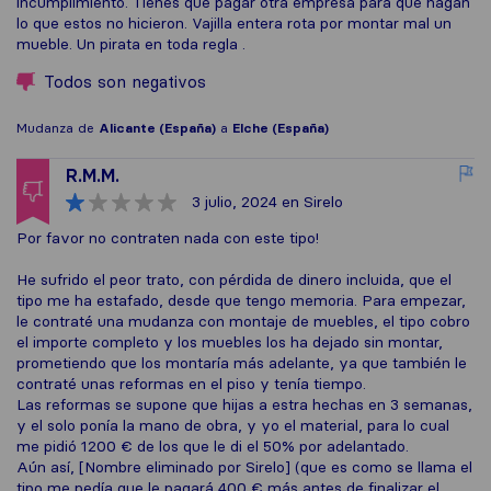
incumplimiento. Tienes que pagar otra empresa para que hagan
lo que estos no hicieron. Vajilla entera rota por montar mal un
mueble. Un pirata en toda regla .
Todos son negativos
Mudanza de
Alicante (España)
a
Elche (España)
R.M.M.
3 julio, 2024
en Sirelo
Por favor no contraten nada con este tipo!
He sufrido el peor trato, con pérdida de dinero incluida, que el
tipo me ha estafado, desde que tengo memoria. Para empezar,
le contraté una mudanza con montaje de muebles, el tipo cobro
el importe completo y los muebles los ha dejado sin montar,
prometiendo que los montaría más adelante, ya que también le
contraté unas reformas en el piso y tenía tiempo.
Las reformas se supone que hijas a estra hechas en 3 semanas,
y el solo ponía la mano de obra, y yo el material, para lo cual
me pidió 1200 € de los que le di el 50% por adelantado.
Aún así, [Nombre eliminado por Sirelo] (que es como se llama el
tipo me pedía que le pagará 400 € más antes de finalizar el