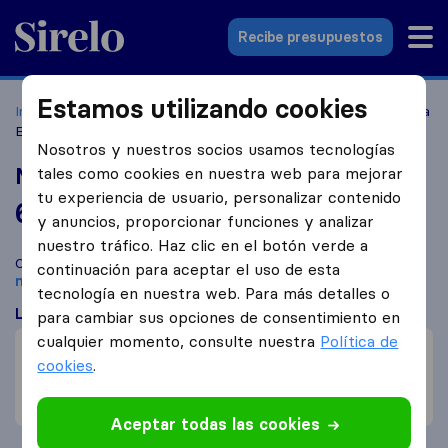
Sirelo.es
Recibe presupuestos
Estamos utilizando cookies
Inicio
Empresas de mudanzas
Alicante
Mudanzas Santa
Barbara
Nosotros y nuestros socios usamos tecnologías
Mudanzas Santa Barbara
tales como cookies en nuestra web para mejorar
tu experiencia de usuario, personalizar contenido
6,5
basado en
4
y anuncios, proporcionar funciones y analizar
reseñas de Sirelo y Google
i
nuestro tráfico. Haz clic en el botón verde a
Compara Mudanzas Santa Barbara con otras
empresas de
continuación para aceptar el uso de esta
mudanzas
de
Alicante
tecnología en nuestra web. Para más detalles o
Lo que dicen los clientes
para cambiar sus opciones de consentimiento en
cualquier momento, consulte nuestra
Política de
Precio (2)
cookies
.
Communicación (1)
Poco profesional (1)
Aceptar todas las cookies