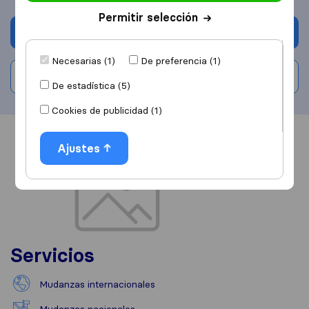
Permitir selección
Solicita Presupuestos
Necesarias (1)
De preferencia (1)
Escribe una valoración
De estadística (5)
Cookies de publicidad (1)
Información
Valoraciones
Fuentes
Ajustes
Servicios
Mudanzas internacionales