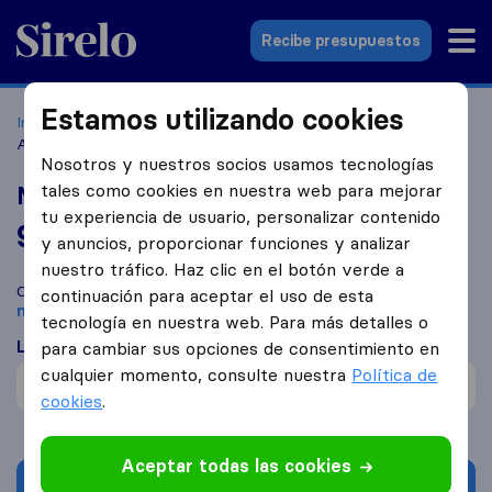
Sirelo.es
Recibe presupuestos
Estamos utilizando cookies
Inicio
Empresas de mudanzas
Alicante
Mudanzas MBA
Alicante
Nosotros y nuestros socios usamos tecnologías
tales como cookies en nuestra web para mejorar
Mudanzas MBA Alicante
tu experiencia de usuario, personalizar contenido
9,5
basado en
99
y anuncios, proporcionar funciones y analizar
reseñas de Sirelo y Google
i
nuestro tráfico. Haz clic en el botón verde a
Compara Mudanzas MBA Alicante con otras
empresas de
continuación para aceptar el uso de esta
mudanzas
de
Alicante
tecnología en nuestra web. Para más detalles o
Lo que dicen los clientes
para cambiar sus opciones de consentimiento en
cualquier momento, consulte nuestra
Política de
Cuidadosos con mobiliario (1)
cookies
.
Aceptar todas las cookies
Solicita Presupuestos