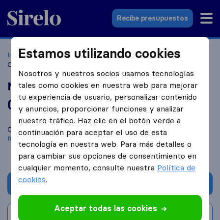
Sirelo.es
Recibe presupuestos
Estamos utilizando cookies
Inicio
Empresas de mudanzas
Alicante
Mobility
Corporation
Nosotros y nuestros socios usamos tecnologías
Mobility Corporation
tales como cookies en nuestra web para mejorar
tu experiencia de usuario, personalizar contenido
0,0
basado en
0
y anuncios, proporcionar funciones y analizar
reseñas de Sirelo y Google
i
nuestro tráfico. Haz clic en el botón verde a
Compara Mobility Corporation con otras
empresas de
continuación para aceptar el uso de esta
mudanzas
de
Alicante
tecnología en nuestra web. Para más detalles o
para cambiar sus opciones de consentimiento en
cualquier momento, consulte nuestra
Política de
cookies
.
Solicita Presupuestos
Aceptar todas las cookies
Escribe una valoración