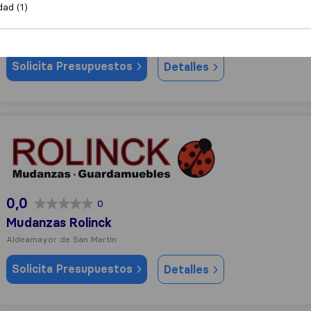
7,8
32
dad (1)
LMG LOGISTIC
Aldeamayor de San Martín
Solicita Presupuestos
Detalles
Mudanzas Rolinck
0,0
0
Mudanzas Rolinck
Aldeamayor de San Martín
Solicita Presupuestos
Detalles