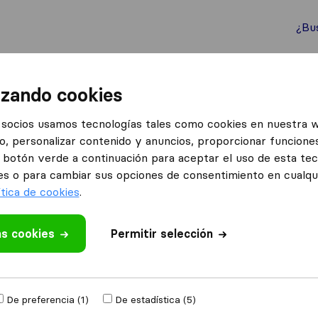
¿Bu
ternacionales
Contenedores marítimos
Servicios
izando cookies
San Martín
socios usamos tecnologías tales como cookies en nuestra 
o, personalizar contenido y anuncios, proporcionar funciones
s en Aldeamayor de San Martín
el botón verde a continuación para aceptar el uso de esta te
deamayor de San Martín
es o para cambiar sus opciones de consentimiento en cualq
ítica de cookies
.
Resultados
as cookies
Permitir selección
LMG LOGISTIC
De preferencia (1)
De estadística (5)