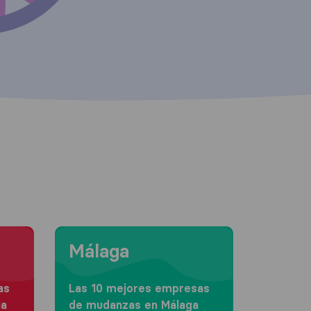
Moving to Málaga
Málaga
as
Las 10 mejores empresas
ia
de mudanzas en Málaga