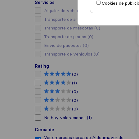
Servicios
Cookies de publici
Alquiler de vehículo con conductor
(0)
Transporte de arte
(0)
Transporte de mascotas
(0)
Transporte de pianos
(0)
Envío de paquetes
(0)
Transporte de vehículos
(0)
Rating
(0)
(1)
(0)
(0)
(0)
No hay valoraciones
(1)
Cerca de
Ver empresas cerca de Aldeamayor de