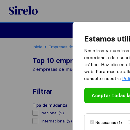
Sirelo.es
Mudanzas
Mudanzas in
Estamos util
Inicio
Empresas de mudanzas
Aldeamayor de 
Nosotros y nuestros 
experiencia de usuari
Top 10 empresas de mudanza
tráfico. Haz clic en 
2 empresas de mudanzas encontradas en Al
web. Para más detall
consulte nuestra
Pol
Filtrar
Aceptar todas l
Tipo de mudanza
Nacional
(2)
Internacional
(2)
Necesarias (1)