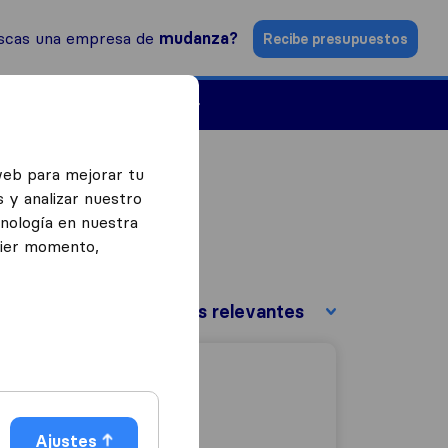
scas una empresa de
mudanza?
Recibe presupuestos
Empresas de mudanzas
web para mejorar tu
 y analizar nuestro
cnología en nuestra
uier momento,
Ordenar por:
Ajustes