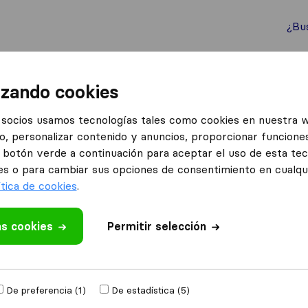
¿Bu
ternacionales
Contenedores marítimos
Servicios
izando cookies
ENARES
Transferazu
socios usamos tecnologías tales como cookies en nuestra 
o, personalizar contenido y anuncios, proporcionar funciones
el botón verde a continuación para aceptar el uso de esta te
es o para cambiar sus opciones de consentimiento en cualq
ítica de cookies
.
as cookies
 valoración
Permitir selección
anzas
de
Alcalá de
De preferencia (1)
De estadística (5)