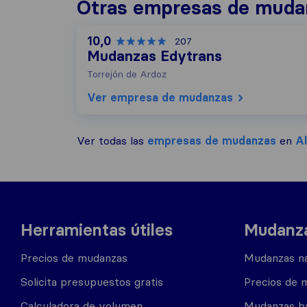
Otras empresas de mudan
10,0
207
Mudanzas Edytrans
Torrejón de Ardoz
Ver empresa de mudanzas
Ver todas las
empresas de mudanzas
en
Al
Herramientas útiles
Mudanza
Precios de mudanzas
Mudanzas na
Solicita presupuestos gratis
Precios de 
Calculadora de volumen
Mudanzas b