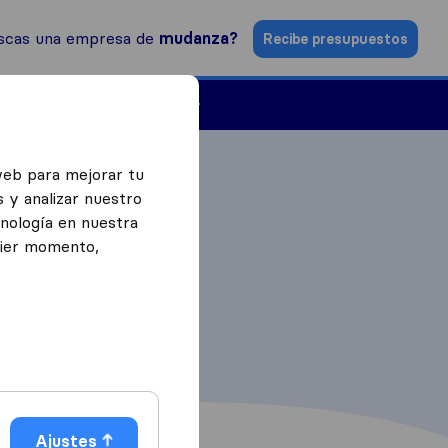
scas una empresa de
mudanza?
Recibe presupuestos
Empresas de mudanzas
web para mejorar tu
 y analizar nuestro
cnología en nuestra
uier momento,
Ajustes