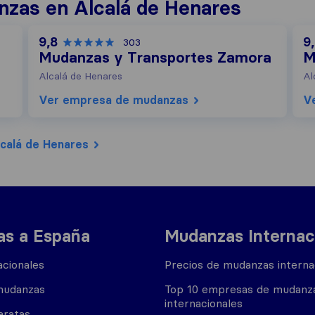
zas en Alcalá de Henares
9,8
9
303
Mudanzas y Transportes Zamora
M
Alcalá de Henares
Al
Ver empresa de mudanzas
V
calá de Henares
s a España
Mudanzas Internac
cionales
Precios de mudanzas interna
mudanzas
Top 10 empresas de mudanz
internacionales
aratas