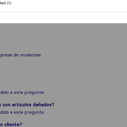
dad (1)
mpresa de mudanzas.
ido a esta pregunta.
s con artículos dañados?
ido a esta pregunta.
n cliente?