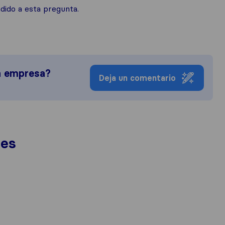
ido a esta pregunta.
a empresa?
Deja un comentario
nes