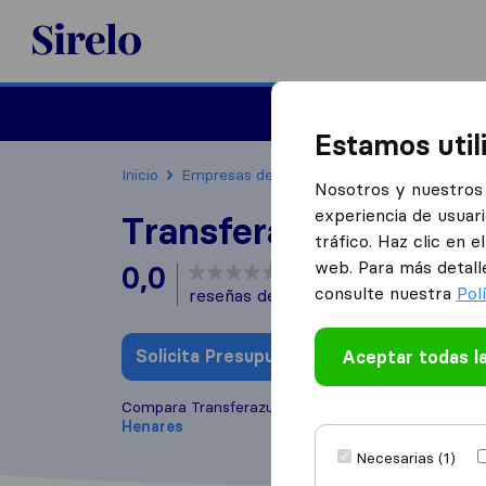
Sirelo.es
Mudanzas
Mudanzas in
Estamos util
Inicio
Empresas de mudanzas
ALCALA DE H
Nosotros y nuestros 
experiencia de usuari
Transferazu
tráfico. Haz clic en 
web. Para más detall
0,0
basado en
0
consulte nuestra
Pol
reseñas de Sirelo y Google
i
Solicita Presupuestos
Aceptar todas l
Escribe una
Compara Transferazu con otras
empresas de mud
Henares
Necesarias (1)