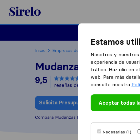
Sirelo.es
Mudanzas
Mudanzas in
Estamos util
Inicio
Empresas de mudanzas
Aizoáin
Mudan
Nosotros y nuestros 
experiencia de usuari
Mudanzas P.T.
tráfico. Haz clic en 
web. Para más detall
9,5
basado en
71
consulte nuestra
Pol
reseñas de Sirelo y Google
i
Solicita Presupuestos
Aceptar todas l
Escribe una
Compara Mudanzas P.T. con otras
empresas de m
Necesarias (1)