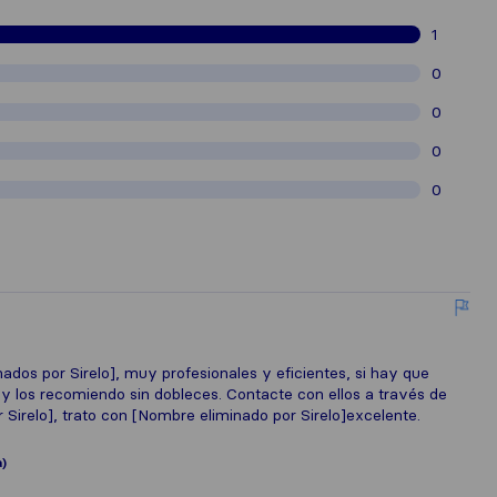
1
0
0
0
0
dos por Sirelo], muy profesionales y eficientes, si hay que
y los recomiendo sin dobleces. Contacte con ellos a través de
Sirelo], trato con [Nombre eliminado por Sirelo]excelente.
)