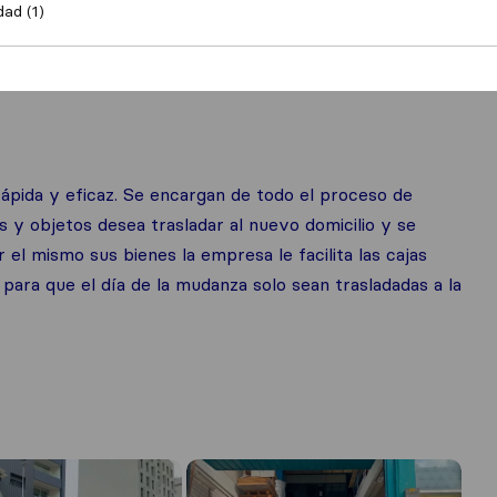
dad (1)
zas nacionales
ápida y eficaz. Se encargan de todo el proceso de
s y objetos desea trasladar al nuevo domicilio y se
 el mismo sus bienes la empresa le facilita las cajas
ara que el día de la mudanza solo sean trasladadas a la