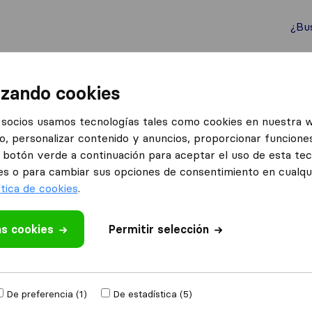
¿Bu
ternacionales
Contenedores marítimos
Servicios
izando cookies
zas P.T.
socios usamos tecnologías tales como cookies en nuestra 
o, personalizar contenido y anuncios, proporcionar funciones
el botón verde a continuación para aceptar el uso de esta te
es o para cambiar sus opciones de consentimiento en cualq
ítica de cookies
.
as cookies
 valoración
Permitir selección
udanzas
de
Aizoáin
De preferencia (1)
De estadística (5)