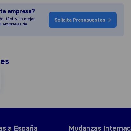
sta empresa?
o, fácil y, lo mejor
Solicita Presupuestos
 4 empresas de
nes
s a España
Mudanzas Internac