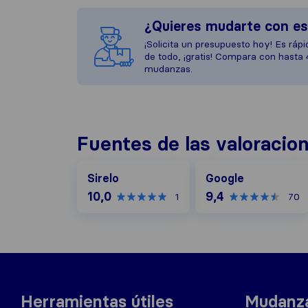
¿Quieres mudarte con e
¡Solicita un presupuesto hoy! Es rápid
de todo, ¡gratis! Compara con hasta
mudanzas.
Fuentes de las valoracio
Google
Sirelo
Google
10,0
9,4
1
70
Herramientas útiles
Mudanza