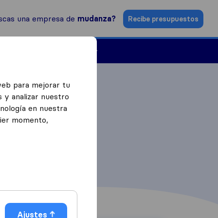
scas una empresa de
mudanza?
Recibe presupuestos
Empresas de mudanzas
web para mejorar tu
 y analizar nuestro
cnología en nuestra
uier momento,
Ajustes