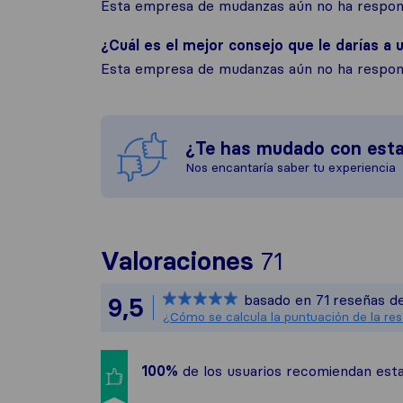
Esta empresa de mudanzas aún no ha respond
¿Cuál es el mejor consejo que le darías a u
Esta empresa de mudanzas aún no ha respond
¿Te has mudado con est
Nos encantaría saber tu experiencia
Para ofrec
Valoraciones
71
Sirelo no e
basado en
71
reseñas de
9,5
Todas las r
¿Cómo se calcula la puntuación de la re
100%
de los usuarios recomiendan es