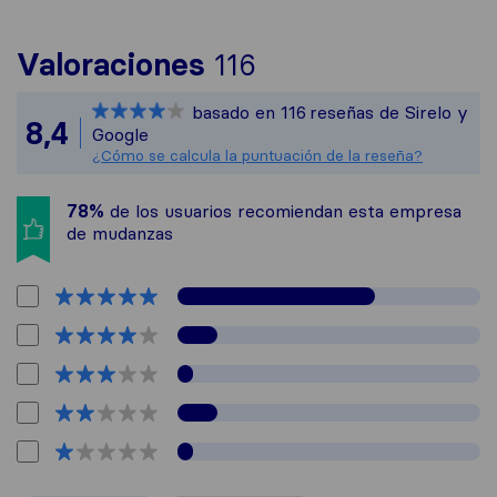
Para ofrecerte un
Valoraciones
116
Sirelo no es respo
basado en
116
reseñas de Sirelo y
Todas las reseñas 
8,4
Google
¿Cómo se calcula la puntuación de la reseña?
78%
de los usuarios recomiendan esta empresa
de mudanzas