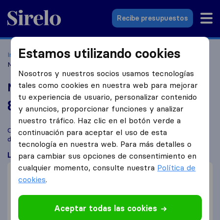
Sirelo.es
Recibe presupuestos
Estamos utilizando cookies
Inicio
Empresas de mudanzas
Torrejón de Ardoz
Mudanzas Vesta
Nosotros y nuestros socios usamos tecnologías
tales como cookies en nuestra web para mejorar
Mudanzas Vesta
tu experiencia de usuario, personalizar contenido
8,4
basado en
116
y anuncios, proporcionar funciones y analizar
reseñas de Sirelo y Google
i
nuestro tráfico. Haz clic en el botón verde a
Compara Mudanzas Vesta con otras
empresas de mudanzas
continuación para aceptar el uso de esta
de
Torrejón de Ardoz
tecnología en nuestra web. Para más detalles o
Lo que dicen los clientes
para cambiar sus opciones de consentimiento en
cualquier momento, consulte nuestra
Política de
Precio (6)
cookies
.
Eficiente (3)
Communicación (2)
Aceptar todas las cookies
Reclamaciones de daños (2)